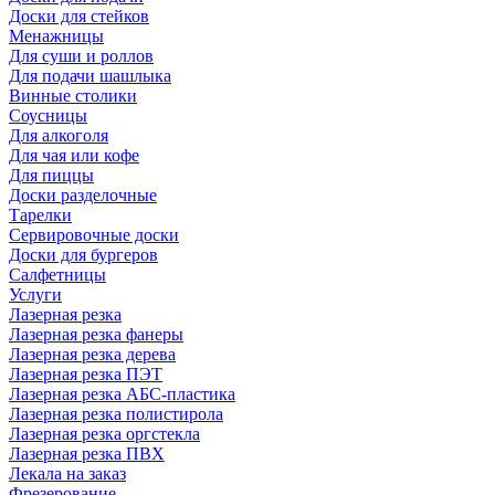
Доски для стейков
Менажницы
Для суши и роллов
Для подачи шашлыка
Винные столики
Соусницы
Для алкоголя
Для чая или кофе
Для пиццы
Доски разделочные
Тарелки
Сервировочные доски
Доски для бургеров
Салфетницы
Услуги
Лазерная резка
Лазерная резка фанеры
Лазерная резка дерева
Лазерная резка ПЭТ
Лазерная резка АБС-пластика
Лазерная резка полистирола
Лазерная резка оргстекла
Лазерная резка ПВХ
Лекала на заказ
Фрезерование