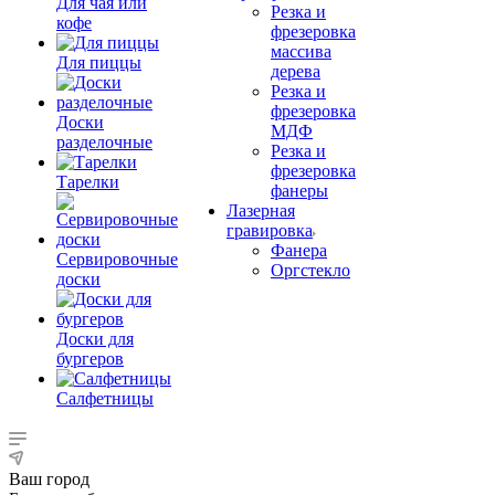
Для чая или
Резка и
кофе
фрезеровка
массива
Для пиццы
дерева
Резка и
фрезеровка
Доски
МДФ
разделочные
Резка и
фрезеровка
Тарелки
фанеры
Лазерная
гравировка
Фанера
Сервировочные
Орг­стек­ло
доски
Доски для
бургеров
Салфетницы
Ваш город