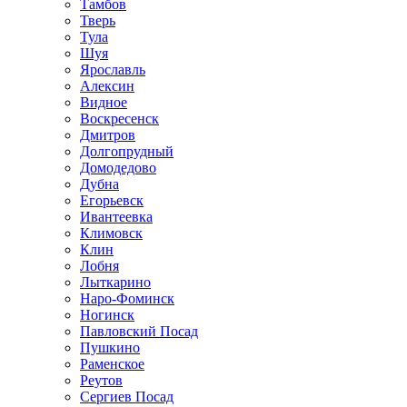
Тамбов
Тверь
Тула
Шуя
Ярославль
Алексин
Видное
Воскресенск
Дмитров
Долгопрудный
Домодедово
Дубна
Егорьевск
Ивантеевка
Климовск
Клин
Лобня
Лыткарино
Наро-Фоминск
Ногинск
Павловский Посад
Пушкино
Раменское
Реутов
Сергиев Посад