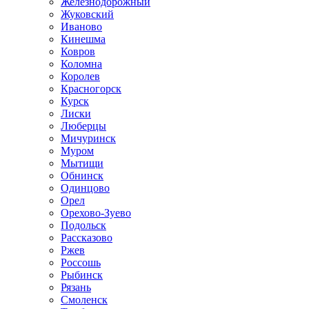
Железнодорожный
Жуковский
Иваново
Кинешма
Ковров
Коломна
Королев
Красногорск
Курск
Лиски
Люберцы
Мичуринск
Муром
Мытищи
Обнинск
Одинцово
Орел
Орехово-Зуево
Подольск
Рассказово
Ржев
Россошь
Рыбинск
Рязань
Смоленск