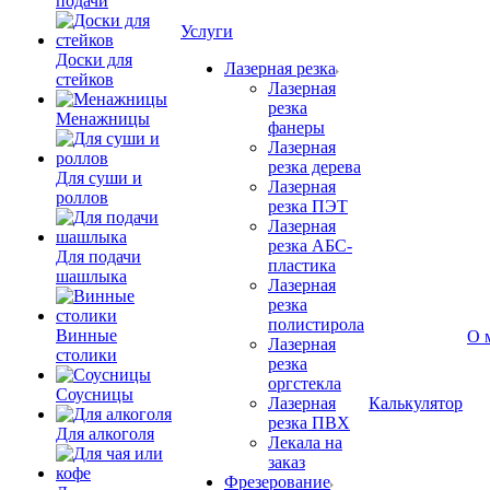
подачи
Услуги
Доски для
Лазерная резка
стейков
Лазерная
резка
Менажницы
фанеры
Лазерная
резка дерева
Для суши и
Лазерная
роллов
резка ПЭТ
Лазерная
резка АБС-
Для подачи
пластика
шашлыка
Лазерная
резка
полистирола
Винные
О 
Лазерная
столики
резка
оргстекла
Соусницы
Лазерная
Калькулятор
резка ПВХ
Для алкоголя
Лекала на
заказ
Фрезерование