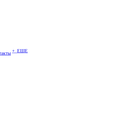
+ ЕЩЕ
такты