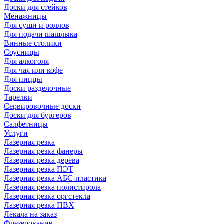
Доски для стейков
Менажницы
Для суши и роллов
Для подачи шашлыка
Винные столики
Соусницы
Для алкоголя
Для чая или кофе
Для пиццы
Доски разделочные
Тарелки
Сервировочные доски
Доски для бургеров
Салфетницы
Услуги
Лазерная резка
Лазерная резка фанеры
Лазерная резка дерева
Лазерная резка ПЭТ
Лазерная резка АБС-пластика
Лазерная резка полистирола
Лазерная резка оргстекла
Лазерная резка ПВХ
Лекала на заказ
Фрезерование