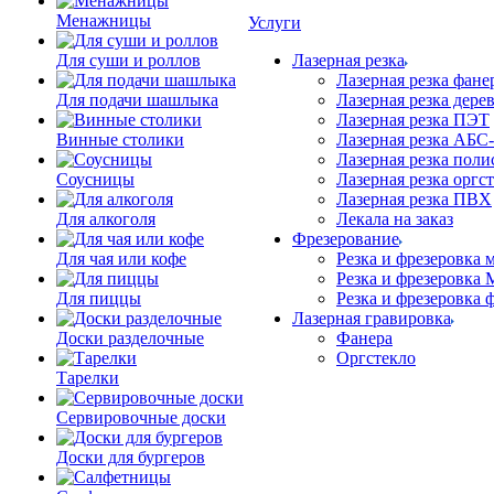
Менажницы
Услуги
Для суши и роллов
Лазерная резка
Лазерная резка фане
Для подачи шашлыка
Лазерная резка дере
Лазерная резка ПЭТ
Винные столики
Лазерная резка АБС
Лазерная резка поли
Соусницы
Лазерная резка оргс
Лазерная резка ПВХ
Для алкоголя
Лекала на заказ
Фрезерование
Для чая или кофе
Резка и фрезеровка 
Резка и фрезеровка
Для пиццы
Резка и фрезеровка 
Лазерная гравировка
Доски разделочные
Фанера
Орг­стек­ло
Тарелки
Сервировочные доски
Доски для бургеров