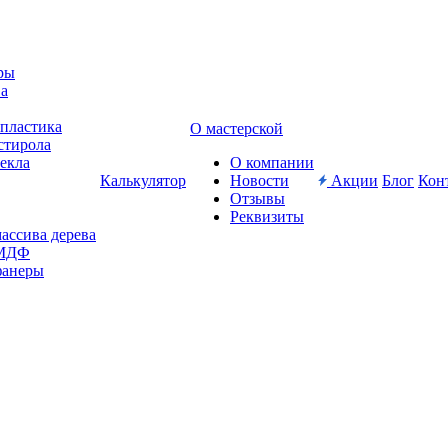
ры
ва
-пластика
О мастерской
стирола
текла
О компании
Калькулятор
Новости
Акции
Блог
Кон
Отзывы
Реквизиты
массива дерева
 МДФ
фанеры