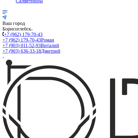
Салфетницы
Ваш город
Борисоглебск
+7 (962) 179-70-43
+7 (962) 179-70-43
Роман
+7 (903) 011-52-93
Виталий
+7 (903) 636-33-18
Дмитрий